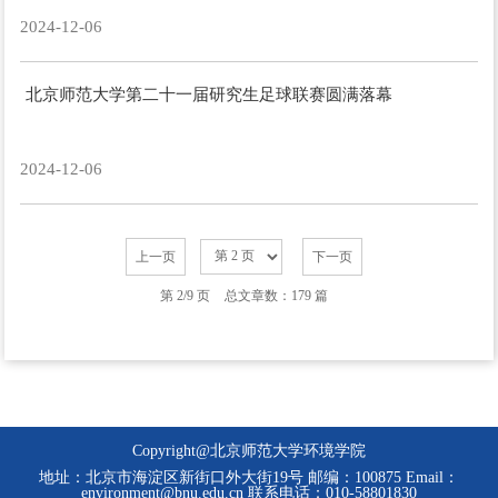
2024-12-06
北京师范大学第二十一届研究生足球联赛圆满落幕
2024-12-06
上一页
下一页
第 2/9 页
总文章数：179 篇
Copyright@北京师范大学环境学院
地址：北京市海淀区新街口外大街19号 邮编：100875 Email：
environment@bnu.edu.cn 联系电话：010-58801830