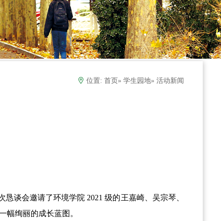
位置:
首页
»
学生园地
» 活动新闻
此次恳谈会邀请了环境学院 2021 级的王嘉崎、吴宗琴、
出一幅绚丽的成长蓝图。