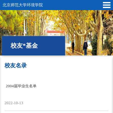
北京师范大学环境学院
校友*基金
校友名录
位置:
首页
»
校友*基金
»
校友
» 校友名录
2004届毕业生名单
2022-10-13