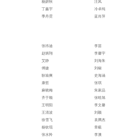
莹
杨妍秋
汪凤
欣
丁鑫宇
冷卓纯
帆
季丹霓
蓝肖萍
张祎迪
李苗
赵炳翔
李馨宇
欣
艾静
刘海朱
雯
傅婕
刘椒
耿瑜爽
史海涵
姿
康哲
张琪
麻晓梅
朱家品
怡
齐于顺
张晗旭
洁
王明阳
李文馨
涵
王清波
刘颖
琪
徐雪飞
袁腾杰
星
杨钦琨
章藐
张水羚
李澳