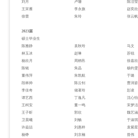
刘月
卢珊
陈洁
王宋雁
李永旗
赵奕
徐蕾
朱玲
张云
2023届
硕士毕业生
陈雅静
袁秋玲
马文
林玉冰
赵琳
苏锐
杨欣月
周柄邑
徐嘉
陈铭
朱晶
杨钧
董伟萍
朱凯航
于璐
段林帅
陈云钊
曹润
李佳奇
储著玲
彭凌
谭艺西
丁逸凡
沈心
王柯安
董一鸣
宋梦
王子昕
郭欣
魏艺
卫晨曦
刘畅
于淑
许焱喆
刘惠梓
袁紫
杨铮
刘京楠
曾伟