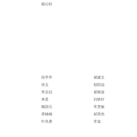
康
杨沁钰
鹿
段亭亭
褚建文
张玉
嵇阳远
李吉喆
翟晓波
单君
刘轶轩
宁
魏国元
常慧敏
席楠楠
郝荣杰
丽
叶兆勇
常旋