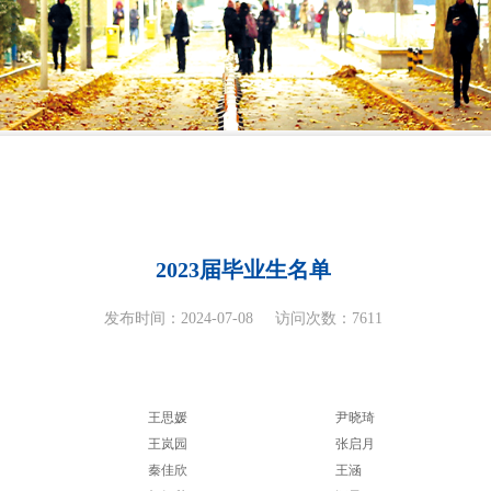
2023届毕业生名单
发布时间：2024-07-08
访问次数：
7611
宇
王思媛
尹晓琦
坤
王岚园
张启月
沅
秦佳欣
王涵