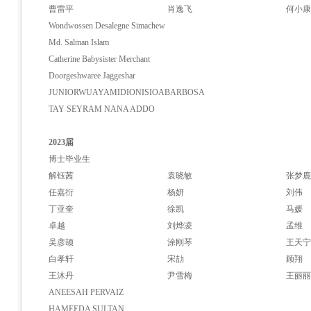
曹雷平
肖逸飞
何小
Wondwossen Desalegne Simachew
Md. Salman Islam
Catherine Babysister Merchant
Doorgeshwaree Jaggeshar
JUNIORWUAYAMIDIONISIOABARBOSA
TAY SEYRAM NANA ADDO
2023届
博士毕业生
解钰茜
袁晓敏
张梦
任嘉衍
杨妍
刘伟
丁亚奎
徐凯
马媛
卓越
刘烨凌
孟维
吴彦颉
涂刚琴
王天
白孝轩
宋劼
顾翔
王沐丹
尹雪梅
王丽
ANEESAH PERVAIZ
HAMEEDA SULTAN