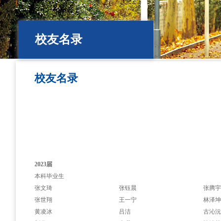
校友名录
校友名录
2023届
本科毕业生
张文琦
张钰晨
张腾
张世翔
王一宁
林泽
黄凌冰
吕洁
古沁