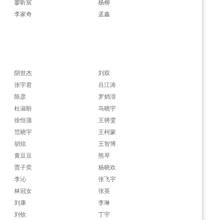
廖昕宸
杨柳
李家奇
孟鑫
阴世杰
刘双
张宇君
吕江涛
陈彦
罗焇湝
杜淑盼
马晓宇
徐恒蒲
王骋雯
范晓宇
王柯蒙
胡炫
王智博
黄豆豆
熊琴
贾子奕
杨晓欢
李沁
张飞宇
林冠女
张英
刘康
李琳
刘钦
丁宇