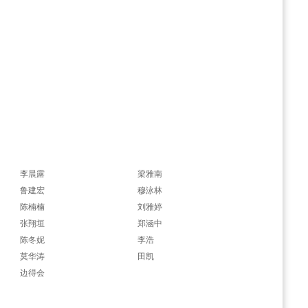
李晨露
梁雅南
鲁建宏
穆泳林
陈楠楠
刘雅婷
张翔垣
郑涵中
陈冬妮
李浩
莫华涛
田凯
边得会