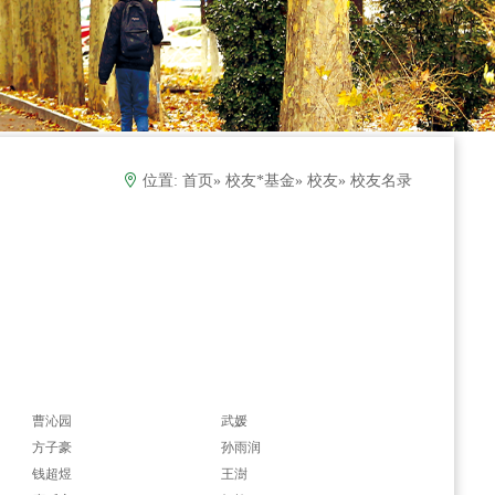
位置:
首页
»
校友*基金
»
校友
» 校友名录
曹沁园
武媛
方子豪
孙雨润
钱超煜
王澍