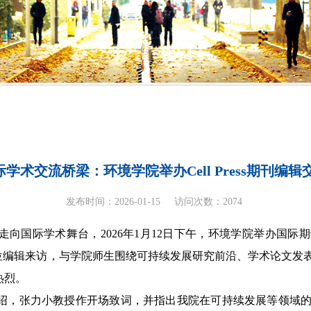
学术交流桥梁：环境学院举办Cell Press期刊编辑
发布时间：2026-01-15
访问次数：
2074
走向国际学术舞台，
2026
年
1
月
12
日下午，环境学院举办国际期
位编辑来访，与学院师生围绕可持续发展研究前沿、学术论文发
热烈。
绍，张力小教授
作
开场致词
，并指出
我院在可持续发展
等
领域