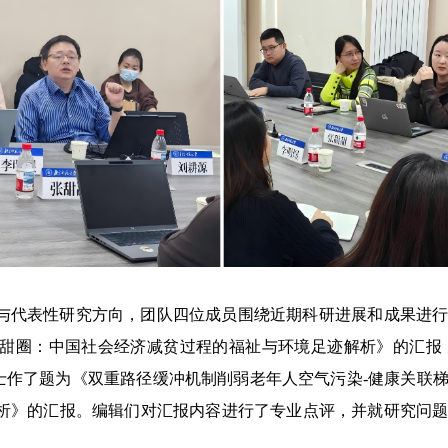
与代表性研究方向，团队
四位成员
围绕近期科研进展和成果进
甜圈
：
中国社会经济减贫过程的福祉与环境足迹
解析》的汇报
士作了题
为
《
双重路径缓冲机制削弱老年人空气污染
-
健康关联
析》的汇报。
编辑们对汇报内容进行了专业点评，并就研究问