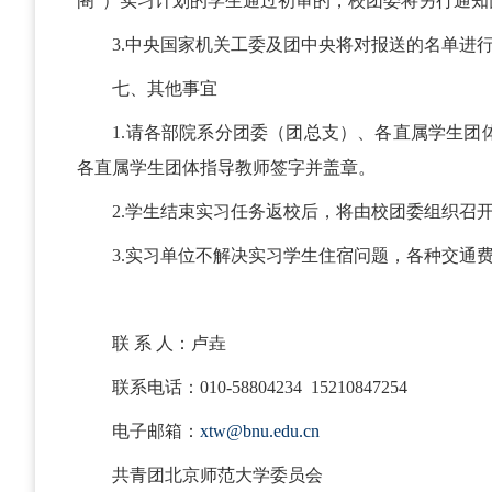
阁”）实习计划的学生通过初审的，校团委将另行通知
3.中央国家机关工委及团中央将对报送的名单进
七、其他事宜
1.请各部院系分团委（团总支）、各直属学生
各直属学生团体指导教师签字并盖章。
2.学生结束实习任务返校后，将由校团委组织召
3.实习单位不解决实习学生住宿问题，各种交通
联 系 人：卢垚
联系电话：010-58804234 15210847254
电子邮箱：
xtw@bnu.edu.cn
共青团北京师范大学委员会