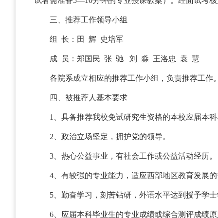
试者需准备5—10分钟的专业授课教案）。经面试考
三、推荐工作领导小组
组 长：田 辉 史培军
成 员：郑国民 张 驰 刘 淼 王洛忠 袁 慧
各院系成立相应的推荐工作小组，负责推荐工作
四、被推荐人基本要求
1、具备推荐我校免试研究生资格的本校应届本
2、政治立场坚定，拥护党的领导。
3、热心公益事业，有社会工作或公益活动经历。
4、有较强的专业能力，适应西部地区教育发展
5、勤奋学习，刻苦钻研，外语水平达到授予学
6、应届本科毕业生的专业成绩或综合测评成绩原