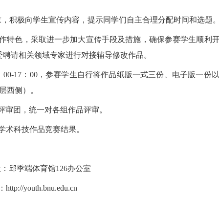
竞赛要求，积极向学生宣传内容，提示同学们自主合理分配时间和选题
系学生工作特色，采取进一步加大宣传手段及措施，确保参赛学生顺
委聘请相关领域专家进行对接辅导修改作品。
每天9：00-17：00，参赛学生自行将作品纸版一式三份、电子
一层西侧）。
组成评审团，统一对各组作品评审。
外学术科技作品竞赛结果。
：邱季端体育馆126办公室
//youth.bnu.edu.cn