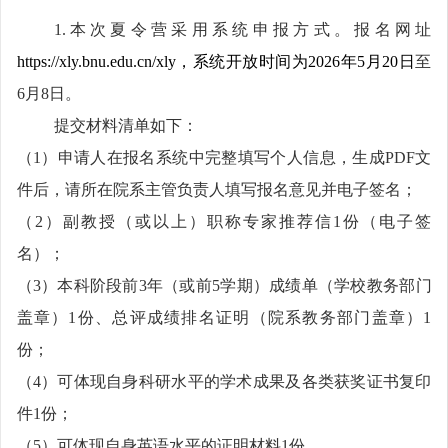
1.
本次夏令营采用系统申报方式。报名网址
https://xly.bnu.edu.cn/xly
，系统开放时间为
2026
年
5
月
20
日
至
6
月
8
日。
提交材料清单如下：
（
1
）申请人在报名系统中完整填写个人信息，生成
PDF
文
件后，请所在院系主管负责人填写报名意见并电子签名；
（
2
）副教授（或以上）职称专家推荐信
1
份（电子签
名）；
（
3
）本科阶段前
3
年（或前
5
学期）成绩单（学校教务部门
盖章）
1
份、总评成绩排名证明（院系教务部门盖章）
1
份；
（
4
）可体现自身科研水平的学术成果及各类获奖证书复印
件
1
份；
（
5
）可体现自身英语水平的证明材料
1
份。