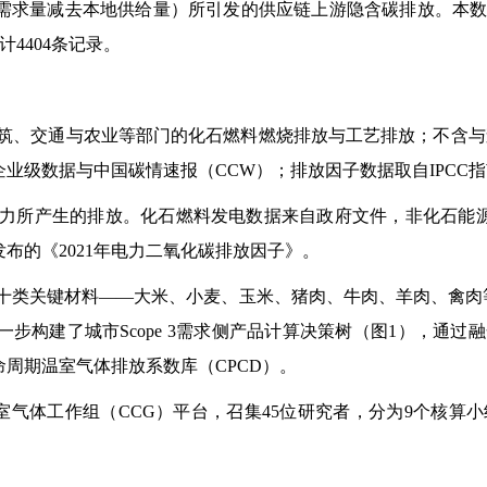
需求量减去本地供给量）所引发的供应链上游隐含碳排放。本
计
4404
条记录。
筑、交通与农业等部门的化石燃料燃烧排放与工艺排放；不含与
企业级数据与中国碳情速报（
CCW
）；排放因子数据取自
IPCC
指
力所产生的排放。化石燃料发电数据来自政府文件，非化石能
发布的《
2021
年电力二氧化碳排放因子》。
十类关键材料——大米、小麦、玉米、猪肉、牛肉、羊肉、禽肉
一步构建了城市
Scope 3
需求侧产品计算决策树（图
1
），通过融
命周期温室气体排放系数库（
CPCD
）。
室气体工作组（
CCG
）平台，召集
45
位研究者，分为
9
个核算小
。