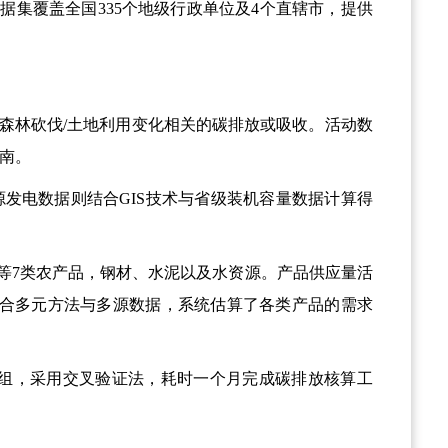
数据集覆盖全国
335
个地级行政单位及
4
个直辖市，提供
森林砍伐
/
土地利用变化相关的碳排放或吸收。活动数
南。
源发电数据则结合
GIS
技术与省级装机容量数据计算得
等
7
类农产品，钢材、水泥以及水资源。产品供应量活
合多元方法与多源数据，系统估算了各类产品的需求
组，采用交叉验证法，耗时一个月完成碳排放核算工