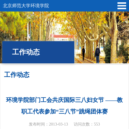
北京师范大学环境学院
工作动态
工作动态
位置:
首页
»
党建工会
»
分党委
» 工作动态
环境学院部门工会共庆国际三八妇女节 ——教
职工代表参加“三八节”跳绳团体赛
发布时间：2013-03-13
访问次数：
553